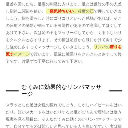
足首を回したら、足裏の刺激に入ります。足とは反対の手の人差
し指第二関節を使い、
「
痛気持ちいい
」程度の圧
で押していきま
しょう。指を滑らした時にゴリゴリといった感触があれば、そこ
の反射区の臓器が弱っている可能性があるので意識してほぐして
あげて下さい。次は足の甲をマッサージしてから、くるぶし回り
をクルクルとさすります。その後は足首から膝にかけて両手で少
し強めにさすってマッサージしていきましょう。
リンパの
滞りを
流す
イメージ
で行います。最後に膝回りをクルクルとさすって終
了です。片足ずつ丁寧に行ってみて下さい。
むくみに効果的なリンパマッサ
ージ
スラッとした足は女性の憧れでしょう。しかしハイヒールをはい
たり、短いスカートをはいたりすると足がむくんで理想とは違う
現実を見る羽目に。そんなむくみに効くのがリンパマッサージで
す。自分でするのは難しいと思っている人も多いですが、実は簡