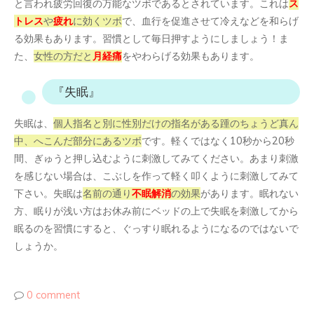
と言われ疲労回復の万能なツボであるとされています。これは
ス
トレス
や
疲れ
に効くツボ
で、血行を促進させて冷えなどを和らげ
る効果もあります。習慣として毎日押すようにしましょう！ま
た、
女性の方だと
月経痛
をやわらげる効果もあります。
『失眠』
失眠は、
個人指名と別に性別だけの指名がある踵のちょうど真ん
中、へこんだ部分にあるツボ
です。軽くではなく10秒から20秒
間、ぎゅうと押し込むように刺激してみてください。あまり刺激
を感じない場合は、こぶしを作って軽く叩くように刺激してみて
下さい。失眠は
名前の通り
不眠解消
の効果
があります。眠れない
方、眠りが浅い方はお休み前にベッドの上で失眠を刺激してから
眠るのを習慣にすると、ぐっすり眠れるようになるのではないで
しょうか。
0 comment