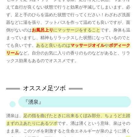
えて血行が良くない状態で行うと効果が半減してしまいます。必
ず、足と手のひらを温めた状態で行ってください！わざわざ洗面
器などに湯を張り、フットバスを作って温めても良いですが、面
倒がないのは
お風呂上り
にマッサージをすること
です。身体も温
まっていますし、精神もリラックスした状態になっているのでと
ても良いです。
あると良いものは
マッサージオイル
や
ボディーク
リーム
など。自分のお気に入りの香りのものなどがあると、リラ
ックス効果もあるのでオススメです。
オススメ足ツボ
『湧泉』
湧泉は、
足の指を曲げたときに出来るくぼみ部分、ちょうど土踏
まずの上あたりにあるツボ
です。湧は湧くという意味、泉はその
まま泉。このツボを刺激すると生命エネルギーが泉のように湧く