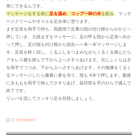
単にできるんです。
マッサージをする前に
足を温め
、
コップ一杯の水
を飲み
、マッサ
ージクリームやオイルを足全体に塗ります。
まず足首を両手で持ち、両親指で足裏の指の付け根からかかとへ
押していき、土踏まずをマッサージ。足の甲も指から足首へ向か
って押し、足の指も付け根から指先へ一本一本マッサージしま
す。足首を軽く回し、くるぶしをつまみながらくるくる揉んだら
アキレス腱を挟んで下から上へさすりあげます。次にふくらはぎ
を両手でつつみ、下から上へさすりあげます。その後膝をくるく
るマッサージしたら膝裏に拳を当て、指も 4本で押します。最後
に太ももを両手で挟んでさすりあげ、鼠径部を手のひらで揉んで
終了です。
リンパを流してスッキリ足を目指しましょう。
0 comment