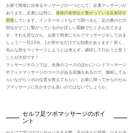
お家で簡単に出来るマッサージの一つとして、足裏マッサージが
あります。足裏には特に、
身体の各部位と繋がっている反射区が
密集
しています。インターネットなどで調べると、足の裏のどの
部位がどこに繋がっているのか詳しい図解でたくさん出てきま
す。それを見ながら、お家で簡単にセルフマッサージをしてみま
しょう！一日10分、1か所やるだけでも効果があります！長く、
色んな所をマッサージしようとは考えず、継続して行おうと思う
ことが大切です！
マッサージサロンでは、全身のコースのほかにハンドマッサージ
やフットマッサージのコースがある店舗もあるので、施術しても
らいながらツボの位置を教えてもらい、お家に帰ってからのセル
フマッサージに生かすのも良いのではないでしょうか。
セルフ足ツボマッサージのポイ
ント
セルフで足つぼマッサージをする際、足が冷えた状態、つまり冷